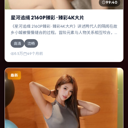
99:40
星河追缉 2160P臻彩 · 臻彩4K大片
《星河追缉 2160P臻彩 · 臻彩4K大片》讲述两代人的隔阂在故
乡小城被慢慢缝合的过程。冒险元素与人物关系相互咬合，
赵丽颖、黄政民的对手戏尤为出彩。导演诺兰善于在长镜头
高清
流畅
中积蓄张力，本片亦在俄罗斯实地取景，增强真实质感。
5.5万
49个月前
最新