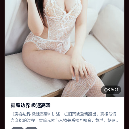
99:21
雾岛边界 极速高清
《雾岛边界 极速高清》讲述一桩旧案被重新翻出，真相与谎
言交织的过程。冒险元素与人物关系相互咬合，黄渤、胡歌
的对手戏尤为出彩。导演诺兰善于在长镜头中积蓄张力，本