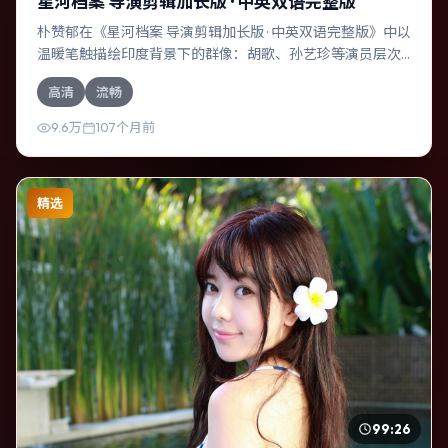
星河档案 导演剪辑加长版 · 中英双语完整版
朴赞郁在《星河档案 导演剪辑加长版 · 中英双语完整版》中以
温暖笔触描绘印度背景下的群像：胡歌、孙艺珍等演员层次
丰富。作为一部惊悚作品，故事从日常裂缝切入，逐步推向
高清
流畅
不可逆转的结局；视听语言统一，情感落点克制有力。
9.6万
107个月前
精选
99:26