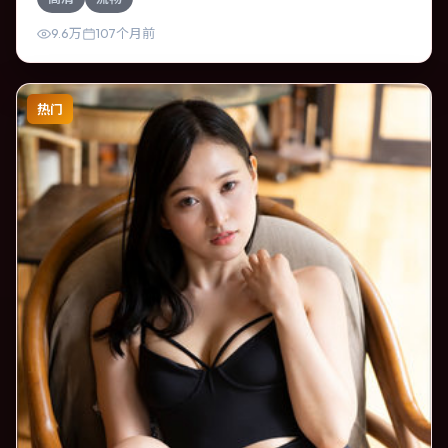
不可逆转的结局；视听语言统一，情感落点克制有力。
9.6万
107个月前
热门