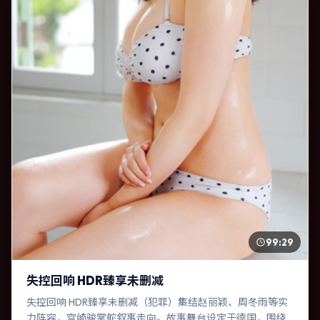
99:29
失控回响 HDR臻享未删减
失控回响 HDR臻享未删减（犯罪）集结赵丽颖、周冬雨等实
力阵容，宫崎骏掌舵叙事走向。故事舞台设定于德国，围绕