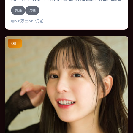
一次意外选择展开连锁反应；配乐与色彩高度服务于主题，
高清
流畅
结尾留白耐人寻味。
9.8万
61个月前
热门