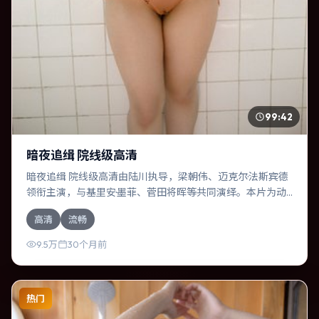
99:42
暗夜追缉 院线级高清
暗夜追缉 院线级高清由陆川执导，梁朝伟、迈克尔·法斯宾德
领衔主演，与基里安·墨菲、菅田将晖等共同演绎。本片为动
作类型，主要班底与取景来自泰国。失散多年的兄妹在边境
高清
流畅
小镇意外重逢。影片整体气质明快，节奏紧凑，人物动机清
晰，适合喜欢强情节与细腻表演的观众。
9.5万
30个月前
热门