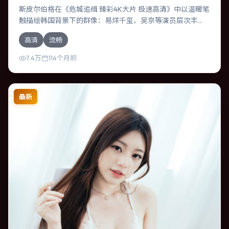
斯皮尔伯格在《危城追缉 臻彩4K大片 极速高清》中以温暖笔
触描绘韩国背景下的群像：易烊千玺、吴京等演员层次丰
富。作为一部悬疑作品，故事从日常裂缝切入，逐步推向不
高清
流畅
可逆转的结局；视听语言统一，情感落点克制有力。
7.4万
114个月前
最新