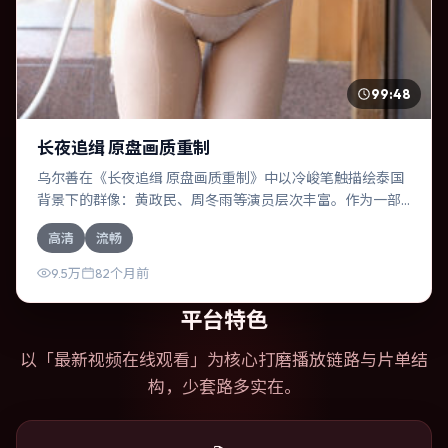
99:48
长夜追缉 原盘画质重制
乌尔善在《长夜追缉 原盘画质重制》中以冷峻笔触描绘泰国
背景下的群像：黄政民、周冬雨等演员层次丰富。作为一部
奇幻作品，故事从日常裂缝切入，逐步推向不可逆转的结
高清
流畅
局；视听语言统一，情感落点克制有力。
9.5万
82个月前
平台特色
以「
最新视频在线观看
」为核心打磨播放链路与片单结
构，少套路多实在。