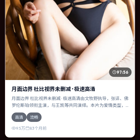
97:56
月面边界 杜比视界未删减 · 极速高清
月面边界 杜比视界未删减 · 极速高清由文牧野执导，张译、佛
罗伦斯·珀领衔主演，与王凯等共同演绎。本片为爱情类型，
主要班底与取景来自法国。人工智能介入司法审判，人性边
高清
流畅
界遭遇拷问。影片整体气质冷峻，节奏紧凑，人物动机清
晰，适合喜欢强情节与细腻表演的观众。
9.5万
83个月前