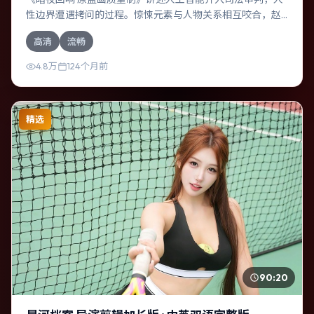
性边界遭遇拷问的过程。惊悚元素与人物关系相互咬合，赵
丽颖、吴京的对手戏尤为出彩。导演丹尼·博伊尔善于在长镜
高清
流畅
头中积蓄张力，本片亦在德国实地取景，增强真实质感。
4.8万
124个月前
精选
90:20