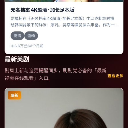
无名档案 4K超清 · 加长足本版
贾樟柯在《无名档案 4K超清 · 加长足本版》中以克制笔触描
绘韩国背景下的群像：廖凡、吴京等演员层次丰富。作为一
部冒险作品，故事从日常裂缝切入，逐步推向不可逆转的结
高清
流畅
局；视听语言统一，情感落点克制有力。
8.8万
86个月前
最新美剧
剧集上新与追更提醒同步，刷剧党必备的「
最新
查看更多
视频在线观看
」入口。
最新