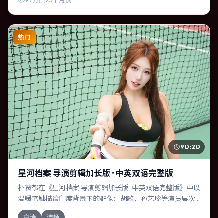
9.7万
23个月前
热门
90:20
星河档案 导演剪辑加长版 · 中英双语完整版
朴赞郁在《星河档案 导演剪辑加长版 · 中英双语完整版》中以
温暖笔触描绘印度背景下的群像：胡歌、孙艺珍等演员层次
丰富。作为一部惊悚作品，故事从日常裂缝切入，逐步推向
高清
流畅