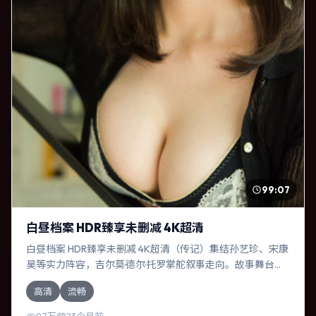
99:07
白昼档案 HDR臻享未删减 4K超清
白昼档案 HDR臻享未删减 4K超清（传记）集结孙艺珍、宋康
昊等实力阵容，吉尔莫·德尔·托罗掌舵叙事走向。故事舞台设
定于德国，围绕一次意外选择展开连锁反应；配乐与色彩高
高清
流畅
度服务于主题，结尾留白耐人寻味。