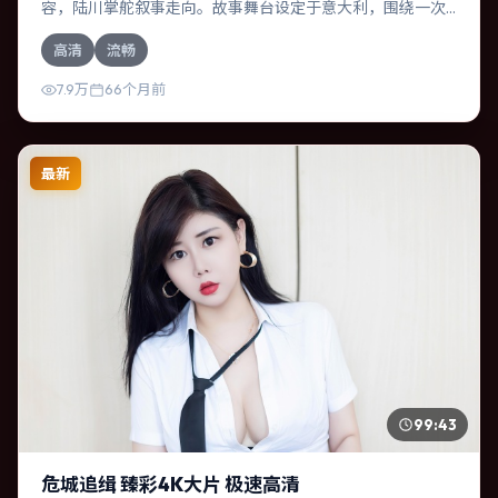
容，陆川掌舵叙事走向。故事舞台设定于意大利，围绕一次
意外选择展开连锁反应；配乐与色彩高度服务于主题，结尾
高清
流畅
留白耐人寻味。
7.9万
66个月前
最新
99:43
危城追缉 臻彩4K大片 极速高清