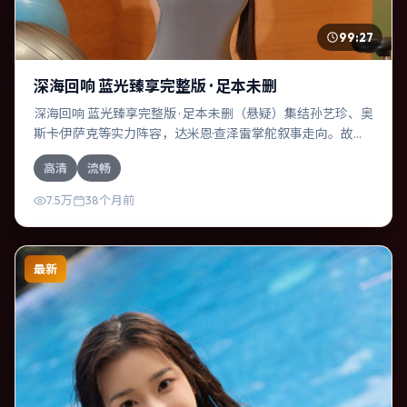
99:27
深海回响 蓝光臻享完整版 · 足本未删
深海回响 蓝光臻享完整版 · 足本未删（悬疑）集结孙艺珍、奥
斯卡·伊萨克等实力阵容，达米恩·查泽雷掌舵叙事走向。故事
舞台设定于德国，围绕一次意外选择展开连锁反应；配乐与
高清
流畅
色彩高度服务于主题，结尾留白耐人寻味。
7.5万
38个月前
最新