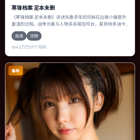
寒锋档案 足本未删
《寒锋档案 足本未删》讲述失散多年的兄妹在边境小镇意外
重逢的过程。战争元素与人物关系相互咬合，莱昂纳多·迪卡
普里奥、苍井优的对手戏尤为出彩。导演娄烨善于在长镜头
高清
流畅
中积蓄张力，本片亦在中国香港实地取景，增强真实质感。
4.2万
25个月前
最新