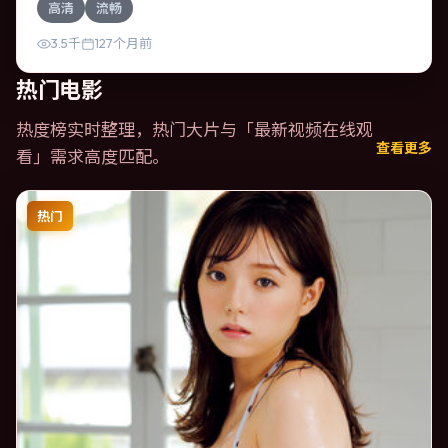
高清
流畅
片亦在中国香港实地取景，增强真实质感。
3.5千
127个月前
热门电影
热度榜实时整理，热门大片与「
最新视频在线观
查看更多
看
」需求高度匹配。
热门