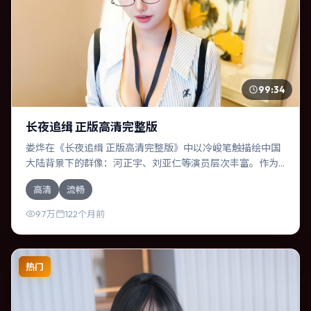
99:34
长夜追缉 正版高清完整版
娄烨在《长夜追缉 正版高清完整版》中以冷峻笔触描绘中国
大陆背景下的群像：河正宇、刘亚仁等演员层次丰富。作为
一部战争作品，故事从日常裂缝切入，逐步推向不可逆转的
高清
流畅
结局；视听语言统一，情感落点克制有力。
9.7万
122个月前
热门