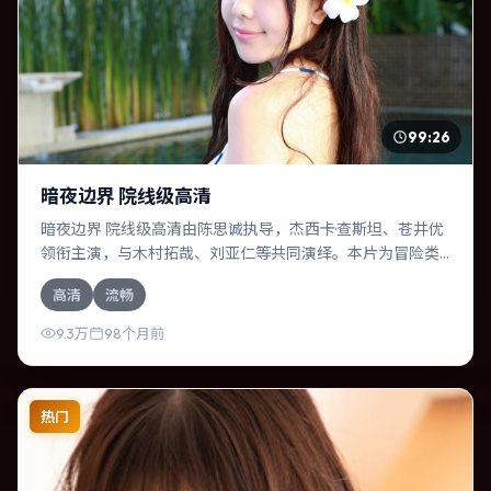
99:26
暗夜边界 院线级高清
暗夜边界 院线级高清由陈思诚执导，杰西卡·查斯坦、苍井优
领衔主演，与木村拓哉、刘亚仁等共同演绎。本片为冒险类
型，主要班底与取景来自德国。时间循环困住主角，每一次
高清
流畅
醒来规则都在改变。影片整体气质克制，节奏紧凑，人物动
机清晰，适合喜欢强情节与细腻表演的观众。
9.3万
98个月前
热门