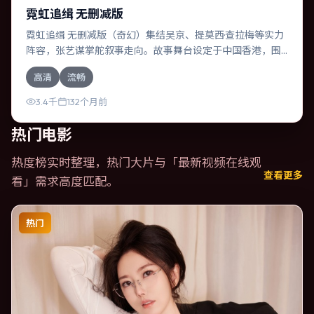
霓虹追缉 无删减版
霓虹追缉 无删减版（奇幻）集结吴京、提莫西·查拉梅等实力
阵容，张艺谋掌舵叙事走向。故事舞台设定于中国香港，围
绕一次意外选择展开连锁反应；配乐与色彩高度服务于主
高清
流畅
题，结尾留白耐人寻味。
3.4千
132个月前
热门电影
热度榜实时整理，热门大片与「
最新视频在线观
查看更多
看
」需求高度匹配。
热门