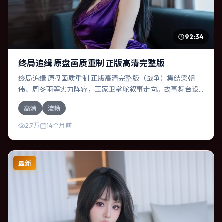
92:34
终局追缉 原盘画质重制 正版高清完整版
终局追缉 原盘画质重制 正版高清完整版（战争）集结梁朝
伟、周冬雨等实力阵容，王家卫掌舵叙事走向。故事舞台设
定于澳大利亚，围绕一次意外选择展开连锁反应；配乐与色
高清
流畅
彩高度服务于主题，结尾留白耐人寻味。
2.7万
14个月前
最新