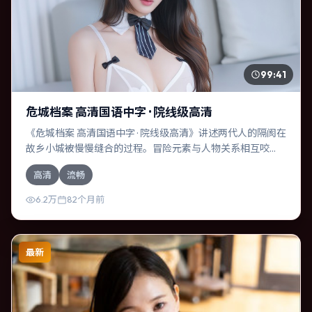
99:41
危城档案 高清国语中字 · 院线级高清
《危城档案 高清国语中字 · 院线级高清》讲述两代人的隔阂在
故乡小城被慢慢缝合的过程。冒险元素与人物关系相互咬
合，提莫西·查拉梅、易烊千玺的对手戏尤为出彩。导演是枝
高清
流畅
裕和善于在长镜头中积蓄张力，本片亦在中国大陆实地取
景，增强真实质感。
6.2万
82个月前
最新