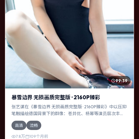
99:39
暴雪边界 无损画质完整版 · 2160P臻彩
张艺谋在《暴雪边界 无损画质完整版 · 2160P臻彩》中以压抑
笔触描绘德国背景下的群像：苍井优、杨幂等演员层次丰
富。作为一部喜剧作品，故事从日常裂缝切入，逐步推向不
高清
流畅
可逆转的结局；视听语言统一，情感落点克制有力。
7.8万
109个月前