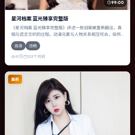
99:00
星河档案 蓝光臻享完整版
《星河档案 蓝光臻享完整版》讲述一桩旧案被重新翻出，真
相与谎言交织的过程。动漫元素与人物关系相互咬合，役所
广司、王凯的对手戏尤为出彩。导演温子仁善于在长镜头中
高清
流畅
积蓄张力，本片亦在中国台湾实地取景，增强真实质感。
9.1万
102个月前
最新