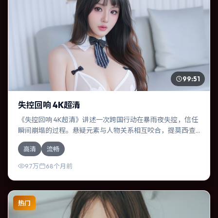
99:51
失控回响 4K超清
《失控回响 4K超清》讲述一次跨国行动在暴雨夜失控，信任
瞬间崩塌的过程。悬疑元素与人物关系相互咬合，提莫西·查
拉梅、奥卡菲娜的对手戏尤为出彩。导演宫崎骏善于在长镜
高清
流畅
头中积蓄张力，本片亦在英国实地取景，增强真实质感。
9.7万
68个月前
热门