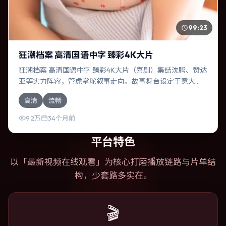
99:23
狂潮档案 高清国语中字 臻彩4K大片
狂潮档案 高清国语中字 臻彩4K大片（喜剧）集结沈腾、赞达
亚等实力阵容，管虎掌舵叙事走向。故事舞台设定于意大
利，围绕一次意外选择展开连锁反应；配乐与色彩高度服务
高清
流畅
于主题，结尾留白耐人寻味。
9.2万
34个月前
平台特色
以「
最新视频在线观看
」为核心打磨播放链路与片单结
构，少套路多实在。
🎬