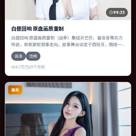
99:33
白昼回响 原盘画质重制
白昼回响 原盘画质重制（战争）集结孙艺珍、雷佳音等实力
阵容，郭帆掌舵叙事走向。故事舞台设定于西班牙，围绕一
次意外选择展开连锁反应；配乐与色彩高度服务于主题，结
高清
流畅
尾留白耐人寻味。
6.7万
23个月前
最新