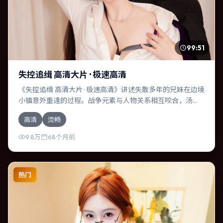
99:51
失控追缉 高清大片 · 极速高清
《失控追缉 高清大片 · 极速高清》讲述失散多年的兄妹在边境
小镇意外重逢的过程。战争元素与人物关系相互咬合，汤
唯、易烊千玺的对手戏尤为出彩。导演温子仁善于在长镜头
高清
流畅
中积蓄张力，本片亦在加拿大实地取景，增强真实质感。
9.8万
68个月前
热门