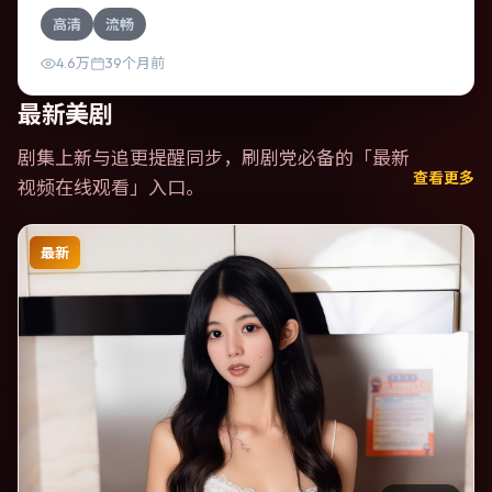
泰国，围绕一次意外选择展开连锁反应；配乐与色彩高度服
高清
流畅
务于主题，结尾留白耐人寻味。
4.6万
39个月前
最新美剧
剧集上新与追更提醒同步，刷剧党必备的「
最新
查看更多
视频在线观看
」入口。
最新