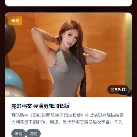
精选
99:17
霓虹档案 导演剪辑加长版
薛晓路在《霓虹档案 导演剪辑加长版》中以浓烈笔触描绘意
大利背景下的群像：周迅、奥卡菲娜等演员层次丰富。作为
一部科幻作品，故事从日常裂缝切入，逐步推向不可逆转的
高清
流畅
结局；视听语言统一，情感落点克制有力。