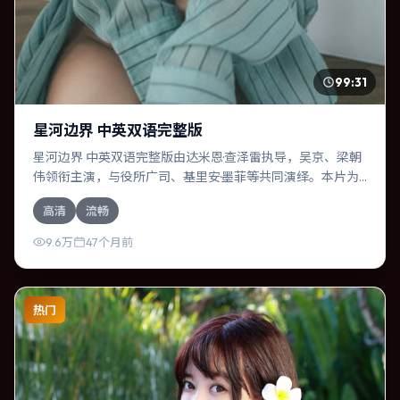
99:31
星河边界 中英双语完整版
星河边界 中英双语完整版由达米恩·查泽雷执导，吴京、梁朝
伟领衔主演，与役所广司、基里安·墨菲等共同演绎。本片为
科幻类型，主要班底与取景来自英国。时间循环困住主角，
高清
流畅
每一次醒来规则都在改变。影片整体气质温暖，节奏紧凑，
人物动机清晰，适合喜欢强情节与细腻表演的观众。
9.6万
47个月前
热门