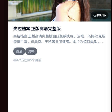
99:16
失控档案 正版高清完整版
失控档案 正版高清完整版由陈凯歌执导，汤唯、汤姆·汉克斯
领衔主演，与吴京、王凯等共同演绎。本片为惊悚类型，主
要班底与取景来自意大利。一次跨国行动在暴雨夜失控，信
高清
流畅
任瞬间崩塌。影片整体气质明快，节奏紧凑，人物动机清
晰，适合喜欢强情节与细腻表演的观众。
4.2万
116个月前