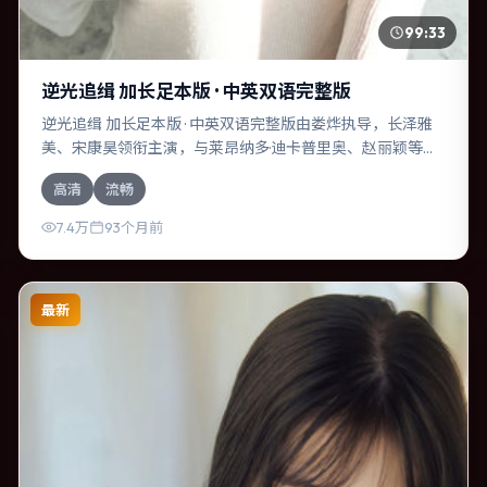
99:33
逆光追缉 加长足本版 · 中英双语完整版
逆光追缉 加长足本版 · 中英双语完整版由娄烨执导，长泽雅
美、宋康昊领衔主演，与莱昂纳多·迪卡普里奥、赵丽颖等共
同演绎。本片为传记类型，主要班底与取景来自韩国。失散
高清
流畅
多年的兄妹在边境小镇意外重逢。影片整体气质克制，节奏
紧凑，人物动机清晰，适合喜欢强情节与细腻表演的观众。
7.4万
93个月前
最新