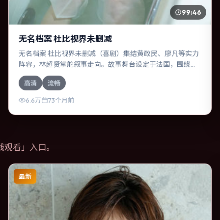
99:46
无名档案 杜比视界未删减
无名档案 杜比视界未删减（喜剧）集结黄政民、廖凡等实力
阵容，林超贤掌舵叙事走向。故事舞台设定于法国，围绕一
次意外选择展开连锁反应；配乐与色彩高度服务于主题，结
高清
流畅
尾留白耐人寻味。
6.6万
73个月前
线观看
」入口。
最新