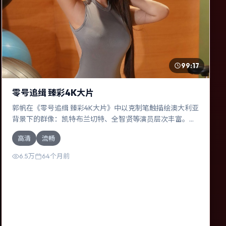
99:17
零号追缉 臻彩4K大片
郭帆在《零号追缉 臻彩4K大片》中以克制笔触描绘澳大利亚
背景下的群像：凯特·布兰切特、全智贤等演员层次丰富。作
为一部科幻作品，故事从日常裂缝切入，逐步推向不可逆转
高清
流畅
的结局；视听语言统一，情感落点克制有力。
6.5万
64个月前