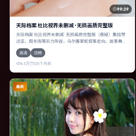
99:29
天际档案 杜比视界未删减 · 无损画质完整版
天际档案 杜比视界未删减 · 无损画质完整版（悬疑）集结赞
达亚、周冬雨等实力阵容，乌尔善掌舵叙事走向。故事舞台
设定于加拿大，围绕一次意外选择展开连锁反应；配乐与色
高清
流畅
彩高度服务于主题，结尾留白耐人寻味。
8.5万
125个月前
最新