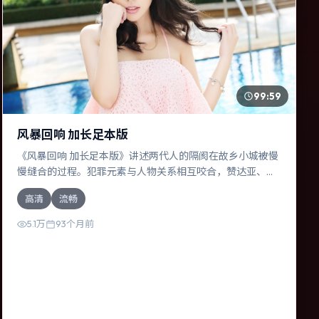
99:59
风暴回响 加长足本版
《风暴回响 加长足本版》讲述两代人的隔阂在故乡小城被慢
慢缝合的过程。犯罪元素与人物关系相互咬合，赞达亚、汤
唯的对手戏尤为出彩。导演徐克善于在长镜头中积蓄张力，
高清
流畅
本片亦在日本实地取景，增强真实质感。
5.1万
93个月前