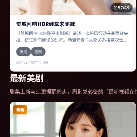
97:49
焚城回响 HDR臻享未删减
《焚城回响 HDR臻享未删减》讲述一次跨国行动在暴雨夜失
控，信任瞬间崩塌的过程。动漫元素与人物关系相互咬合，
莱昂纳多·迪卡普里奥、周迅的对手戏尤为出彩。导演朴赞郁
高清
流畅
善于在长镜头中积蓄张力，本片亦在中国台湾实地取景，增
强真实质感。
1.1万
57个月前
最新美剧
剧集上新与追更提醒同步，刷剧党必备的「
最新视频在
最新