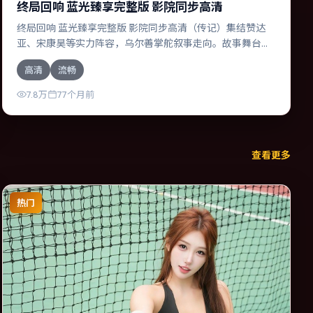
终局回响 蓝光臻享完整版 影院同步高清
终局回响 蓝光臻享完整版 影院同步高清（传记）集结赞达
亚、宋康昊等实力阵容，乌尔善掌舵叙事走向。故事舞台设
定于泰国，围绕一次意外选择展开连锁反应；配乐与色彩高
高清
流畅
度服务于主题，结尾留白耐人寻味。
7.8万
77个月前
查看更多
热门