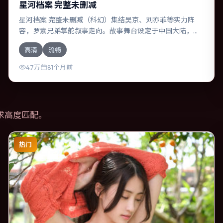
星河档案 完整未删减
星河档案 完整未删减（科幻）集结吴京、刘亦菲等实力阵
容，罗素兄弟掌舵叙事走向。故事舞台设定于中国大陆，围
绕一次意外选择展开连锁反应；配乐与色彩高度服务于主
高清
流畅
题，结尾留白耐人寻味。
4.7万
81个月前
求高度匹配。
热门