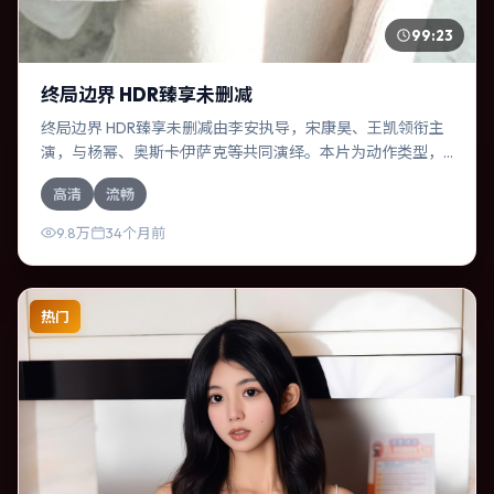
99:23
终局边界 HDR臻享未删减
终局边界 HDR臻享未删减由李安执导，宋康昊、王凯领衔主
演，与杨幂、奥斯卡·伊萨克等共同演绎。本片为动作类型，
主要班底与取景来自日本。失散多年的兄妹在边境小镇意外
高清
流畅
重逢。影片整体气质明快，节奏紧凑，人物动机清晰，适合
喜欢强情节与细腻表演的观众。
9.8万
34个月前
热门