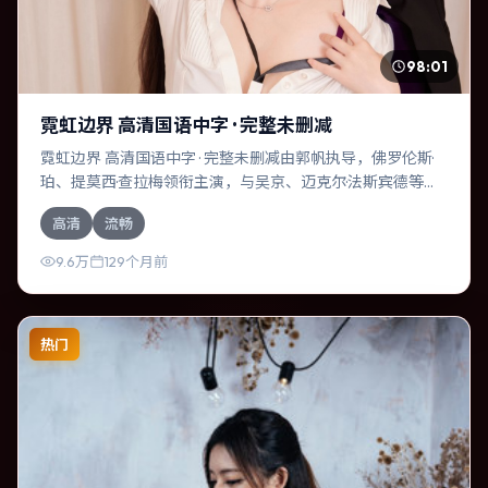
98:01
霓虹边界 高清国语中字 · 完整未删减
霓虹边界 高清国语中字 · 完整未删减由郭帆执导，佛罗伦斯·
珀、提莫西·查拉梅领衔主演，与吴京、迈克尔·法斯宾德等共
同演绎。本片为悬疑类型，主要班底与取景来自俄罗斯。一
高清
流畅
次跨国行动在暴雨夜失控，信任瞬间崩塌。影片整体气质克
制，节奏紧凑，人物动机清晰，适合喜欢强情节与细腻表演
9.6万
129个月前
的观众。
热门