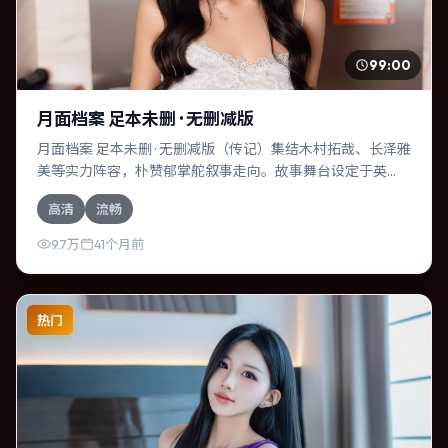
99:00
月面档案 足本未删 · 无删减版
月面档案 足本未删 · 无删减版（传记）集结木村拓哉、长泽雅
美等实力阵容，朴赞郁掌舵叙事走向。故事舞台设定于英
国，围绕一次意外选择展开连锁反应；配乐与色彩高度服务
高清
流畅
于主题，结尾留白耐人寻味。
9.7万
41个月前
热门