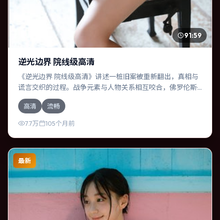
91:59
逆光边界 院线级高清
《逆光边界 院线级高清》讲述一桩旧案被重新翻出，真相与
谎言交织的过程。战争元素与人物关系相互咬合，佛罗伦斯·
珀、杨幂的对手戏尤为出彩。导演郭帆善于在长镜头中积蓄
高清
流畅
张力，本片亦在加拿大实地取景，增强真实质感。
7.7万
105个月前
最新