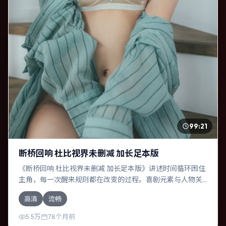
99:21
断桥回响 杜比视界未删减 加长足本版
《断桥回响 杜比视界未删减 加长足本版》讲述时间循环困住
主角，每一次醒来规则都在改变的过程。喜剧元素与人物关
系相互咬合，汤姆·汉克斯、迈克尔·法斯宾德的对手戏尤为出
高清
流畅
彩。导演斯皮尔伯格善于在长镜头中积蓄张力，本片亦在意
大利实地取景，增强真实质感。
5.5万
78个月前