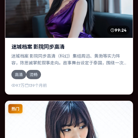
99:24
迷城档案 影院同步高清
迷城档案 影院同步高清（科幻）集结周迅、黄渤等实力阵
容，陈思诚掌舵叙事走向。故事舞台设定于泰国，围绕一次
意外选择展开连锁反应；配乐与色彩高度服务于主题，结尾
高清
流畅
留白耐人寻味。
9.7万
139个月前
热门