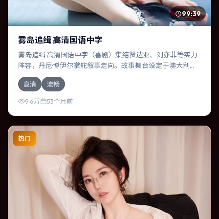
99:39
雾岛追缉 高清国语中字
雾岛追缉 高清国语中字（喜剧）集结赞达亚、刘亦菲等实力
阵容，丹尼·博伊尔掌舵叙事走向。故事舞台设定于澳大利
亚，围绕一次意外选择展开连锁反应；配乐与色彩高度服务
高清
流畅
于主题，结尾留白耐人寻味。
9.6万
53个月前
热门