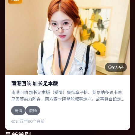
97:44
南港回响 加长足本版
南港回响 加长足本版（爱情）集结章子怡、莱昂纳多·迪卡普
里奥等实力阵容，阿方索·卡隆掌舵叙事走向。故事舞台设定
于俄罗斯，围绕一次意外选择展开连锁反应；配乐与色彩高
高清
流畅
度服务于主题，结尾留白耐人寻味。
8.1万
80个月前