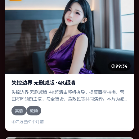
99:34
失控边界 无删减版 · 4K超清
失控边界 无删减版 · 4K超清由郭帆执导，提莫西·查拉梅、菅
田将晖领衔主演，与全智贤、黄政民等共同演绎。本片为犯
罪类型，主要班底与取景来自意大利。时间循环困住主角，
高清
流畅
每一次醒来规则都在改变。影片整体气质明快，节奏紧凑，
人物动机清晰，适合喜欢强情节与细腻表演的观众。
7.1万
91个月前