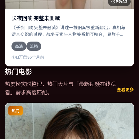
99:42
长夜回响 完整未删减
《长夜回响 完整未删减》讲述一桩旧案被重新翻出，真相与
谎言交织的过程。战争元素与人物关系相互咬合，易烊千
玺、周冬雨的对手戏尤为出彩。导演斯皮尔伯格善于在长镜
高清
流畅
头中积蓄张力，本片亦在日本实地取景，增强真实质感。
1.1万
83个月前
热门电影
热度榜实时整理，热门大片与「
最新视频在线观
查看更多
看
」需求高度匹配。
热门