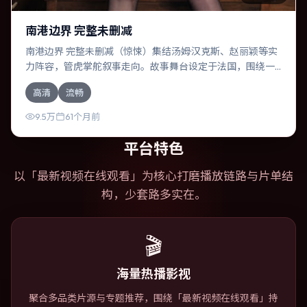
南港边界 完整未删减
南港边界 完整未删减（惊悚）集结汤姆·汉克斯、赵丽颖等实
力阵容，管虎掌舵叙事走向。故事舞台设定于法国，围绕一
次意外选择展开连锁反应；配乐与色彩高度服务于主题，结
高清
流畅
尾留白耐人寻味。
9.5万
61个月前
平台特色
以「
最新视频在线观看
」为核心打磨播放链路与片单结
构，少套路多实在。
🎬
海量热播影视
聚合多品类片源与专题推荐，围绕「最新视频在线观看」持