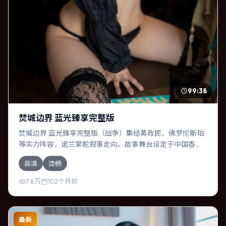
99:38
焚城边界 蓝光臻享完整版
焚城边界 蓝光臻享完整版（战争）集结黄政民、佛罗伦斯·珀
等实力阵容，诺兰掌舵叙事走向。故事舞台设定于中国香
港，围绕一次意外选择展开连锁反应；配乐与色彩高度服务
高清
流畅
于主题，结尾留白耐人寻味。
7.8万
102个月前
最新