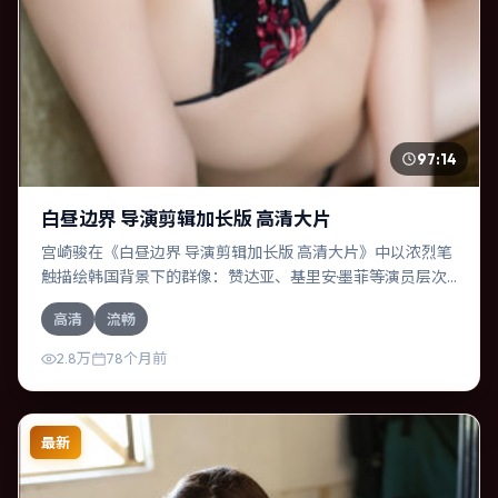
97:14
白昼边界 导演剪辑加长版 高清大片
宫崎骏在《白昼边界 导演剪辑加长版 高清大片》中以浓烈笔
触描绘韩国背景下的群像：赞达亚、基里安·墨菲等演员层次
丰富。作为一部犯罪作品，故事从日常裂缝切入，逐步推向
高清
流畅
不可逆转的结局；视听语言统一，情感落点克制有力。
2.8万
78个月前
最新