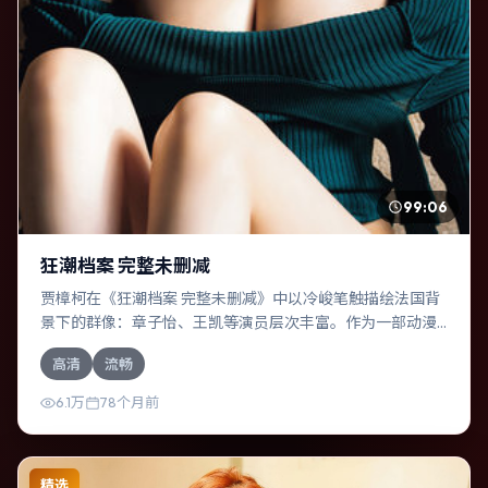
99:06
狂潮档案 完整未删减
贾樟柯在《狂潮档案 完整未删减》中以冷峻笔触描绘法国背
景下的群像：章子怡、王凯等演员层次丰富。作为一部动漫
作品，故事从日常裂缝切入，逐步推向不可逆转的结局；视
高清
流畅
听语言统一，情感落点克制有力。
6.1万
78个月前
精选