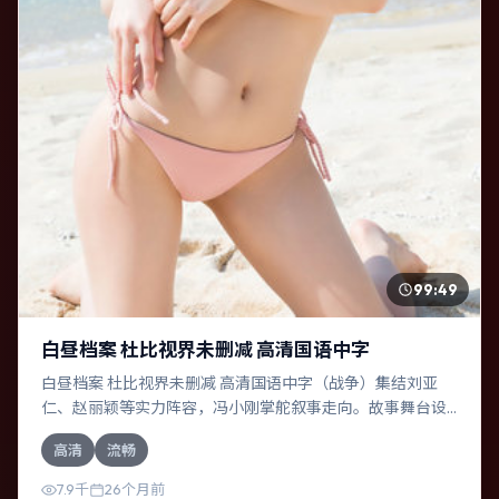
99:49
白昼档案 杜比视界未删减 高清国语中字
白昼档案 杜比视界未删减 高清国语中字（战争）集结刘亚
仁、赵丽颖等实力阵容，冯小刚掌舵叙事走向。故事舞台设
定于日本，围绕一次意外选择展开连锁反应；配乐与色彩高
高清
流畅
度服务于主题，结尾留白耐人寻味。
7.9千
26个月前