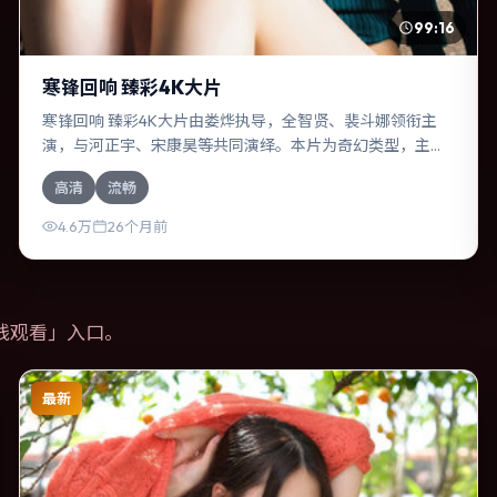
99:16
寒锋回响 臻彩4K大片
寒锋回响 臻彩4K大片由娄烨执导，全智贤、裴斗娜领衔主
演，与河正宇、宋康昊等共同演绎。本片为奇幻类型，主要
班底与取景来自中国香港。一桩旧案被重新翻出，真相与谎
高清
流畅
言交织。影片整体气质温暖，节奏紧凑，人物动机清晰，适
合喜欢强情节与细腻表演的观众。
4.6万
26个月前
线观看
」入口。
最新