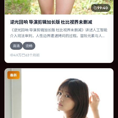
99:40
逆光回响 导演剪辑加长版 杜比视界未删减
《逆光回响 导演剪辑加长版 杜比视界未删减》讲述人工智能
介入司法审判，人性边界遭遇拷问的过程。冒险元素与人物
关系相互咬合，汤唯、汤姆·汉克斯的对手戏尤为出彩。导演
高清
流畅
宁浩善于在长镜头中积蓄张力，本片亦在韩国实地取景，增
强真实质感。
4.9万
63个月前
最新