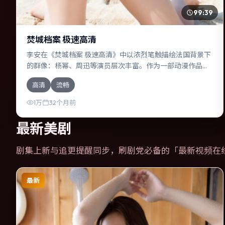
99:39
焚城档案 极速高清
李安在《焚城档案 极速高清》中以浓烈笔触描绘法国背景下
的群像：杨幂、周迅等演员层次丰富。作为一部动漫作品，
故事从日常裂缝切入，逐步推向不可逆转的结局；视听语言
高清
流畅
统一，情感落点克制有力。
1万
32个月前
最新美剧
剧集上新与追更提醒同步，刷剧党必备的「
最新视频在
最新