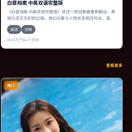
白昼档案 中英双语完整版
《白昼档案 中英双语完整版》讲述一桩旧案被重新翻出，真
相与谎言交织的过程。奇幻元素与人物关系相互咬合，裴斗
娜、周迅的对手戏尤为出彩。导演林超贤善于在长镜头中积
高清
流畅
蓄张力，本片亦在中国香港实地取景，增强真实质感。
4.1万
84个月前
查看更多
热门