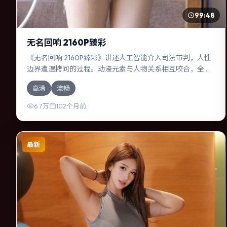
99:48
无名回响 2160P臻彩
《无名回响 2160P臻彩》讲述人工智能介入司法审判，人性
边界遭遇拷问的过程。动漫元素与人物关系相互咬合，全智
贤、沈腾的对手戏尤为出彩。导演丹尼·博伊尔善于在长镜头
高清
流畅
中积蓄张力，本片亦在日本实地取景，增强真实质感。
6.7万
102个月前
最新