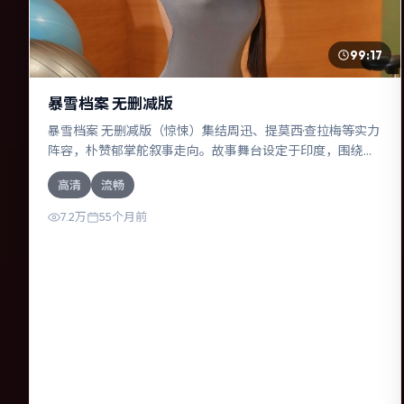
99:17
暴雪档案 无删减版
暴雪档案 无删减版（惊悚）集结周迅、提莫西·查拉梅等实力
阵容，朴赞郁掌舵叙事走向。故事舞台设定于印度，围绕一
次意外选择展开连锁反应；配乐与色彩高度服务于主题，结
高清
流畅
尾留白耐人寻味。
7.2万
55个月前