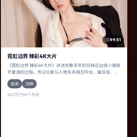
99:51
霓虹边界 臻彩4K大片
《霓虹边界 臻彩4K大片》讲述失散多年的兄妹在边境小镇意
外重逢的过程。传记元素与人物关系相互咬合，雷佳音、杨
幂的对手戏尤为出彩。导演李安善于在长镜头中积蓄张力，
高清
流畅
本片亦在韩国实地取景，增强真实质感。
1.1万
34个月前