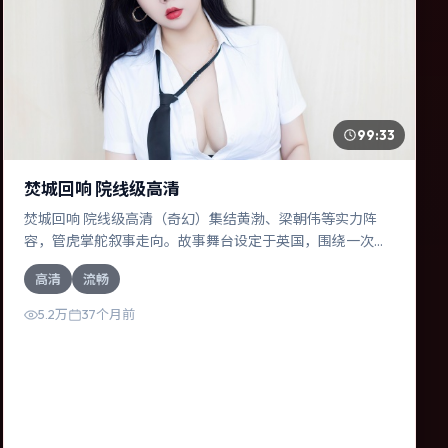
99:33
焚城回响 院线级高清
焚城回响 院线级高清（奇幻）集结黄渤、梁朝伟等实力阵
容，管虎掌舵叙事走向。故事舞台设定于英国，围绕一次意
外选择展开连锁反应；配乐与色彩高度服务于主题，结尾留
高清
流畅
白耐人寻味。
5.2万
37个月前