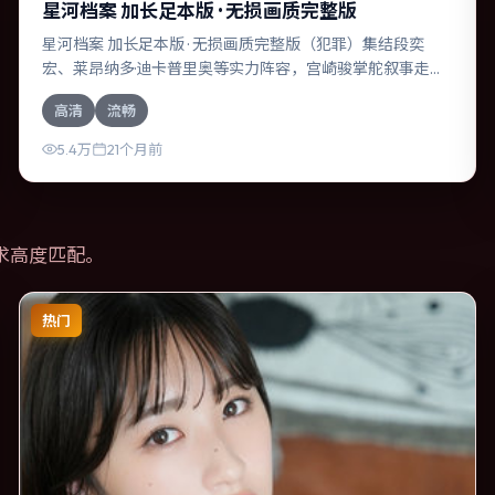
星河档案 加长足本版 · 无损画质完整版
星河档案 加长足本版 · 无损画质完整版（犯罪）集结段奕
宏、莱昂纳多·迪卡普里奥等实力阵容，宫崎骏掌舵叙事走
向。故事舞台设定于俄罗斯，围绕一次意外选择展开连锁反
高清
流畅
应；配乐与色彩高度服务于主题，结尾留白耐人寻味。
5.4万
21个月前
求高度匹配。
热门